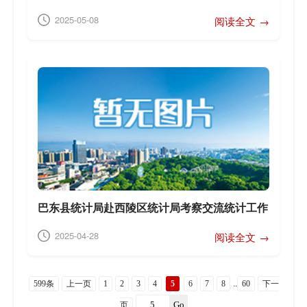
2025-05-08
阅读全文 →
巴东县统计局赴西陵区统计局考察交流统计工作
2025-04-28
阅读全文 →
..
599条
上一页
1
2
3
4
5
6
7
8
60
下一
Go
页